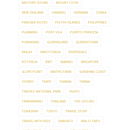
MILFORD SOUND
MOUNT COOK
NEW ZEALAND
OAMARU
OKINAWA
OSAKA
PANCAKE ROCKS
PHI PHI ISLANDS
PHILIPPINES
PLANNING
PORT VILA
PUERTO PRINCESA
PUNAIKAIKI
QUEENSLAND
QUEENSTOWN
RAILAY
RAROTONGA
RIVERSDALE
ROTORUA
RWT
SABANG
SINGAPORE
SLOPE POINT
SMITHS FARM
SUNSHINE COAST
SYDNEY
TAIPEI
TAIWAN
TANNA
TAROKO NATIONAL PARK
TAUPO
TAWHARANIU
THAILAND
THE CATLINS
TOKASHIKI
TOKYO
TRAVEL STUFF
TRAVEL WITH KIDS
VANUATU
WAI-O-TAPU