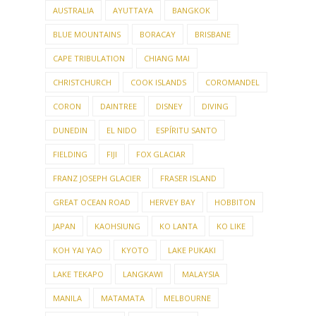
AUSTRALIA
AYUTTAYA
BANGKOK
BLUE MOUNTAINS
BORACAY
BRISBANE
CAPE TRIBULATION
CHIANG MAI
CHRISTCHURCH
COOK ISLANDS
COROMANDEL
CORON
DAINTREE
DISNEY
DIVING
DUNEDIN
EL NIDO
ESPÍRITU SANTO
FIELDING
FIJI
FOX GLACIAR
FRANZ JOSEPH GLACIER
FRASER ISLAND
GREAT OCEAN ROAD
HERVEY BAY
HOBBITON
JAPAN
KAOHSIUNG
KO LANTA
KO LIKE
KOH YAI YAO
KYOTO
LAKE PUKAKI
LAKE TEKAPO
LANGKAWI
MALAYSIA
MANILA
MATAMATA
MELBOURNE