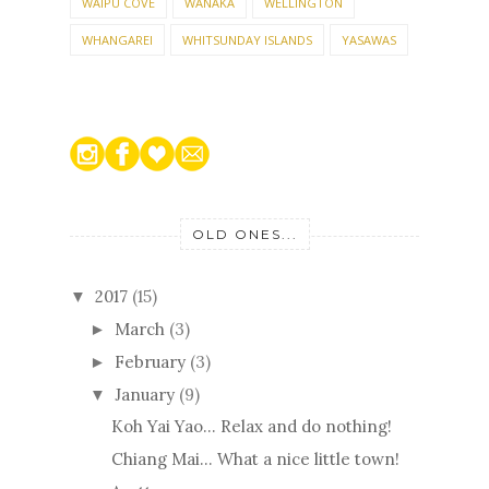
WAIPU COVE
WANAKA
WELLINGTON
WHANGAREI
WHITSUNDAY ISLANDS
YASAWAS
OLD ONES...
2017
(15)
▼
March
(3)
►
February
(3)
►
January
(9)
▼
Koh Yai Yao… Relax and do nothing!
Chiang Mai… What a nice little town!