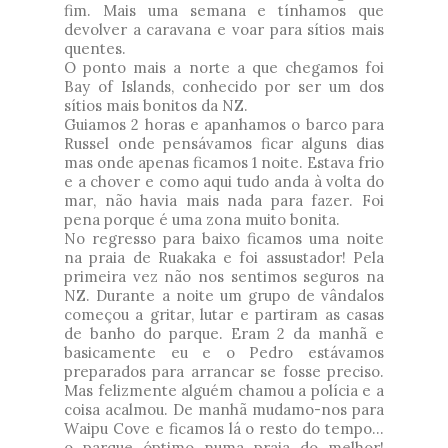
fim. Mais uma semana e tínhamos que
devolver a caravana e voar para sítios mais
quentes.
O ponto mais a norte a que chegamos foi
Bay of Islands, conhecido por ser um dos
sítios mais bonitos da NZ.
Guiamos 2 horas e apanhamos o barco para
Russel onde pensávamos ficar alguns dias
mas onde apenas ficamos 1 noite. Estava frio
e a chover e como aqui tudo anda à volta do
mar, não havia mais nada para fazer. Foi
pena porque é uma zona muito bonita.
No regresso para baixo ficamos uma noite
na praia de Ruakaka e foi assustador! Pela
primeira vez não nos sentimos seguros na
NZ. Durante a noite um grupo de vândalos
começou a gritar, lutar e partiram as casas
de banho do parque. Eram 2 da manhã e
basicamente eu e o Pedro estávamos
preparados para arrancar se fosse preciso.
Mas felizmente alguém chamou a polícia e a
coisa acalmou. De manhã mudamo-nos para
Waipu Cove e ficamos lá o resto do tempo…
o parque óptimo numa praia do melhor!