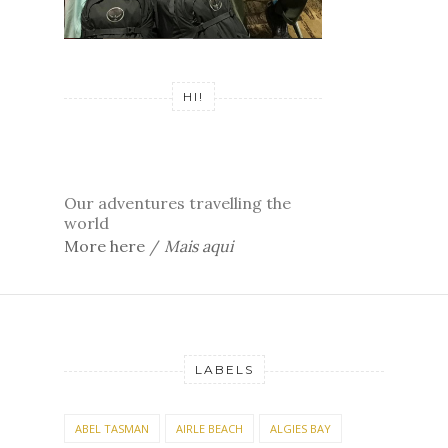
HI!
Our adventures travelling the
world
More here
/
Mais aqui
LABELS
ABEL TASMAN
AIRLE BEACH
ALGIES BAY