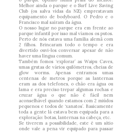
Melhor ainda o parque e o Surf Live Saving
Club (os salva vidas da NZ) emprestavam
equipamento de bodyboard. O Pedro e o
Francisco mal saíram da água.
O nosso lugar no parque era em frente ao
parque infantil por isso mal víamos os putos.
Perto de nós estava uma família alemã com
2 filhos. Brincaram todo o tempo e era
divertido ouvi-los conversar apesar de não
haver uma língua comum.
Também fomos ‘explorar’ as Waipu Caves,
umas grutas de vários quilómetros, cheias de
glow worms. Apenas entramos umas
centenas de metros porque as lanternas
eram as dos telefones, o chão era água ou
lama e era preciso trepar algumas rochas e
cruzar água o que não é fácil nem
aconselhável quando estamos com 2 miúdos
pequenos e todos de ‘xanatos’. Basicamente
toda a gente lá estava bem equipada para a
exploração: botas, lanternas na cabeça, etc.
Se tiverem a possibilidade, este é um sítio
onde vale a pena vir equipado para passar